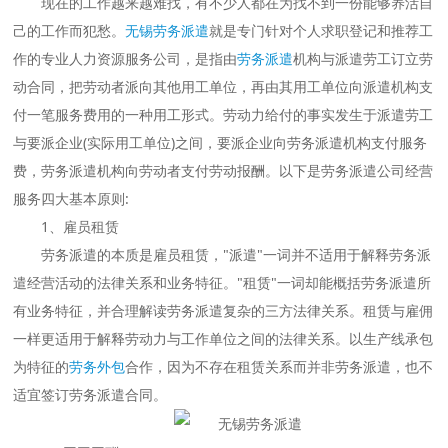
现在的工作越来越难找，有不少人都在为找不到一份能够养活自
己的工作而犯愁。
无锡劳务派遣
就是专门针对个人求职登记和推荐工
作的专业人力资源服务公司，是指由
劳务派遣
机构与派遣劳工订立劳
动合同，把劳动者派向其他用工单位，再由其用工单位向派遣机构支
付一笔服务费用的一种用工形式。劳动力给付的事实发生于派遣劳工
与要派企业(实际用工单位)之间，要派企业向劳务派遣机构支付服务
费，劳务派遣机构向劳动者支付劳动报酬。以下是劳务派遣公司经营
服务四大基本原则:
1、雇员租赁
劳务派遣的本质是雇员租赁，"派遣"一词并不适用于解释劳务派
遣经营活动的法律关系和业务特征。"租赁"一词却能概括劳务派遣所
有业务特征，并合理解读劳务派遣复杂的三方法律关系。租赁与雇佣
一样更适用于解释劳动力与工作单位之间的法律关系。以生产线承包
为特征的
劳务外包
合作，因为不存在租赁关系而并非劳务派遣，也不
适宜签订劳务派遣合同。