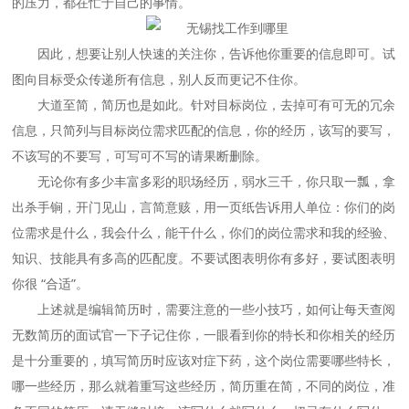
的压力，都在忙于自己的事情。
因此，想要让别人快速的关注你，告诉他你重要的信息即可。试
图向目标受众传递所有信息，别人反而更记不住你。
大道至简，简历也是如此。针对目标岗位，去掉可有可无的冗余
信息，只简列与目标岗位需求匹配的信息，你的经历，该写的要写，
不该写的不要写，可写可不写的请果断删除。
无论你有多少丰富多彩的职场经历，弱水三千，你只取一瓢，拿
出杀手锏，开门见山，言简意赅，用一页纸告诉用人单位：你们的岗
位需求是什么，我会什么，能干什么，你们的岗位需求和我的经验、
知识、技能具有多高的匹配度。不要试图表明你有多好，要试图表明
你很 “合适”。
上述就是编辑简历时，需要注意的一些小技巧，如何让每天查阅
无数简历的面试官一下子记住你，一眼看到你的特长和你相关的经历
是十分重要的，填写简历时应该对症下药，这个岗位需要哪些特长，
哪一些经历，那么就着重写这些经历，简历重在简，不同的岗位，准