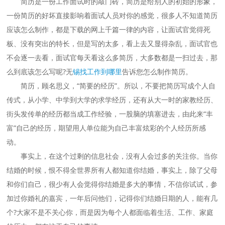
简历是一份工作面试时的敲门砖，简历是给别人的初始的形象，
一份简历的好坏直接影响着面试人员对你的感觉，很多人不知道简历
应该怎么制作，都是下载的网上千篇一律的内容，让面试官觉得死
板、没有突出的特长，但是写的太多，看上去又显得杂乱，面试官也
不会逐一去看，面试官每天看这么多简历，大多数都是一扫过去，那
么到底该怎么写呢?无
锡找工作到哪里
告诉您怎么制作简历。
简历，顾名思义，“简要的经历”。所以，不要把简历写成个人自
传式，从小学、中学到大学的求学经历，还有从大一时的家教经历、
街头发传单的经历都当成工作经验，一股脑的填塞进去，由此来“丰
富”自己的经历，期望用人单位能为自己丰富炫彩的个人经历所感
动。
事实上，在这个过剩的信息社会，没有人会过多的关注你。当你
结婚的时候，恨不得全世界所有人都知道你结婚，事实上，除了父母
和你们自己，很少有人会觉得你结婚是多大的事情，不信你试试，参
加过你婚礼的嘉宾，一年后问他们，记得你们结婚日期的人，能有几
个?大家不是不关心你，而是因为每个人都面临着生活、工作、家庭