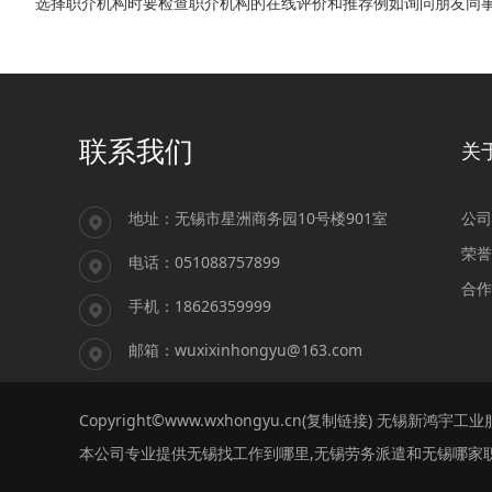
选择职介机构时要检查职介机构的在线评价和推荐例如询问朋友同
联系我们
关
地址：无锡市星洲商务园10号楼901室
公司
荣誉
电话：051088757899
合作
手机：18626359999
邮箱：wuxixinhongyu@163.com
Copyright©www.wxhongyu.cn(
复制链接
) 无锡新鸿宇工
本公司专业提供无锡找工作到哪里,无锡劳务派遣和无锡哪家