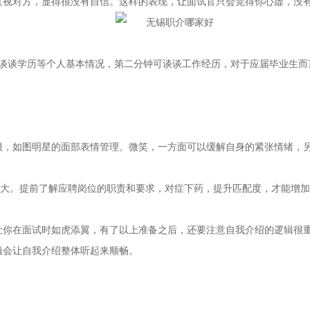
直视对方，显得很没有自信。这样的表现，让面试官只会觉得你心虚，没有
可谈谈学历等个人基本情况，第二分钟可谈谈工作经历，对于应届毕业生
。
很，如图明星的面部表情管理。微笑，一方面可以缓解自身的紧张情绪，
越大。提前了解应聘岗位的职责和要求，对症下药，提升匹配度，才能增
让你在面试时如虎添翼，有了以上准备之后，还要注意自我介绍的逻辑很
辑会让自我介绍整体听起来顺畅。