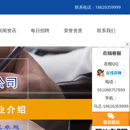
联系电话：18626359999
新闻资讯
每日招聘
荣誉资质
联系我们
>
>
>
>
>
>
在线QQ
电话：
051088757899
手机：
马总 18626359999